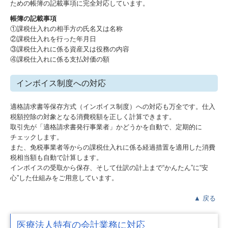
ための帳簿の記載事項に完全対応しています。
帳簿の記載事項
①課税仕入れの相手方の氏名又は名称
②課税仕入れを行った年月日
③課税仕入れに係る資産又は役務の内容
④課税仕入れに係る支払対価の額
インボイス制度への対応
適格請求書等保存方式（インボイス制度）への対応も万全です。仕入
税額控除の対象となる消費税額を正しく計算できます。
取引先が「適格請求書発行事業者」かどうかを自動で、定期的に
チェックします。
また、免税事業者等からの課税仕入れに係る経過措置を適用した消費
税相当額も自動で計算します。
インボイスの受取から保存、そして仕訳の計上まで“かんたん”に“安
心”した仕組みをご用意しています。
▲
戻る
医療法人特有の会計業務に対応