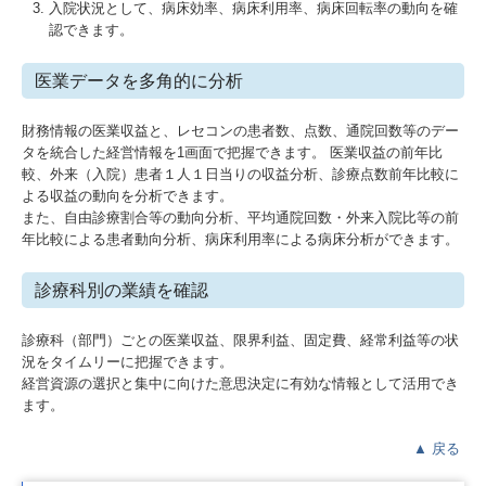
入院状況として、病床効率、病床利用率、病床回転率の動向を確
認できます。
医業データを多角的に分析
財務情報の医業収益と、レセコンの患者数、点数、通院回数等のデー
タを統合した経営情報を1画面で把握できます。 医業収益の前年比
較、外来（入院）患者１人１日当りの収益分析、診療点数前年比較に
よる収益の動向を分析できます。
また、自由診療割合等の動向分析、平均通院回数・外来入院比等の前
年比較による患者動向分析、病床利用率による病床分析ができます。
診療科別の業績を確認
診療科（部門）ごとの医業収益、限界利益、固定費、経常利益等の状
況をタイムリーに把握できます。
経営資源の選択と集中に向けた意思決定に有効な情報として活用でき
ます。
▲
戻る