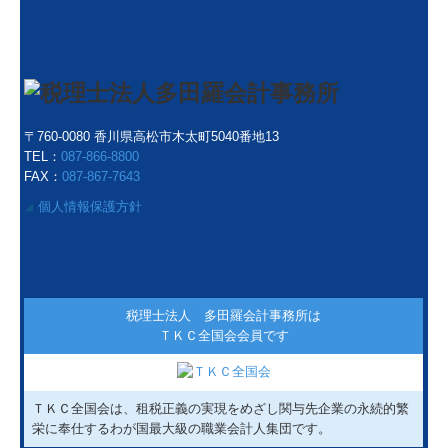
〒760-0080 香川県高松市木太町5040番地13
TEL：
087-866-8800
FAX：
087-867-7643
個人情報保護方針
◢
税理士法人 多田羅会計事務所は
ＴＫＣ全国会会員です
ＴＫＣ全国会は、租税正義の実現をめざし関与先企業の永続的繁
栄に奉仕するわが国最大級の職業会計人集団です。