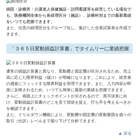
病院・診療所・介護老人保健施設・訪問看護等を経営している場合で
も、医療機関全体から各経理区分（施設）、診療科別までの最新業績
をいつでも把握できます。
また、任意の経理区分をグループ化し、集計した合算試算表を作成で
きます。
「３６５日変動損益計算書」でタイムリーに業績把握
通常の損益計算書と異なり、変動費と固定費が区分されるため、売上
高に応じた限界利益（儲け）が明確になります。これにより、経営者
の感覚にフィットする限界利益を管理できます。また、入力内容が即
座に反映されるため、いつでも簡単に最新の業績を把握できます。
さらに、画面上にチェックポイントが示されるので、黒字決算に向
け、変動損益計算書のどこを見て現状を捉え、打ち手を考えるべきか
を確認できます。
また、ドリルダウン機能により、変動費や固定費の変動要因を個々の
取引（仕訳）レベルまで掘り下げて分析できます。
▲
戻る