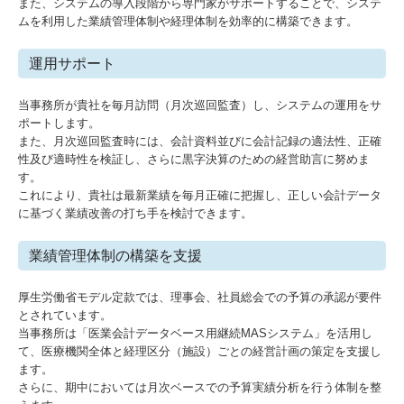
また、システムの導入段階から専門家がサポートすることで、システ
ムを利用した業績管理体制や経理体制を効率的に構築できます。
運用サポート
当事務所が貴社を毎月訪問（月次巡回監査）し、システムの運用をサ
ポートします。
また、月次巡回監査時には、会計資料並びに会計記録の適法性、正確
性及び適時性を検証し、さらに黒字決算のための経営助言に努めま
す。
これにより、貴社は最新業績を毎月正確に把握し、正しい会計データ
に基づく業績改善の打ち手を検討できます。
業績管理体制の構築を支援
厚生労働省モデル定款では、理事会、社員総会での予算の承認が要件
とされています。
当事務所は「医業会計データベース用継続MASシステム」を活用し
て、医療機関全体と経理区分（施設）ごとの経営計画の策定を支援し
ます。
さらに、期中においては月次ベースでの予算実績分析を行う体制を整