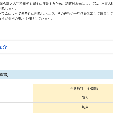
なわち職業会計人の守秘義務を完全に擁護するため、調査対象先については、本書
削除します。
ログラムによって無条件に削除した上で、その複数の平均値を算出して編集し
ますが個別の表示は省略しています。
紹介
算書]
全診療科（全機関）
個人
無床