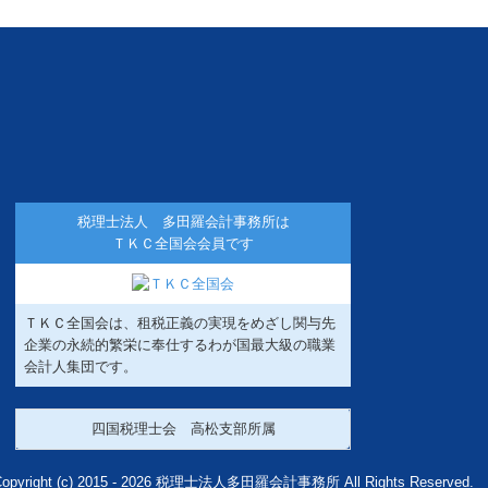
税理士法人 多田羅会計事務所は
ＴＫＣ全国会会員です
ＴＫＣ全国会は、租税正義の実現をめざし関与先
企業の永続的繁栄に奉仕するわが国最大級の職業
会計人集団です。
四国税理士会 高松支部所属
opyright (c) 2015 - 2026 税理士法人多田羅会計事務所 All Rights Reserved.