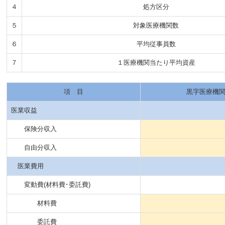
４
処方区分
５
対象医療機関数
６
平均従事員数
７
１医療機関当たり平均資産
項 目
黒字医療機
医業収益
保険分収入
自由分収入
医業費用
変動費(材料費･委託費)
材料費
委託費