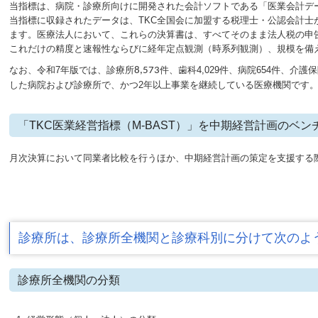
当指標は、病院・診療所向けに開発された会計ソフトである「医業会計デ
当指標に収録されたデータは、TKC全国会に加盟する税理士・公認会計
ます。医療法人において、これらの決算書は、すべてそのまま法人税の申
これだけの精度と速報性ならびに経年定点観測（時系列観測）、規模を備
なお、令和7年版では、診療所
件、歯科4,029件、病院654件、介
8,573
した病院および診療所で、かつ2年以上事業を継続している医療機関です
「TKC医業経営指標（M-BAST）」を中期経営計画のベ
月次決算において同業者比較を行うほか、中期経営計画の策定を支援する
診療所は、診療所全機関と診療科別に分けて次のよ
診療所全機関の分類