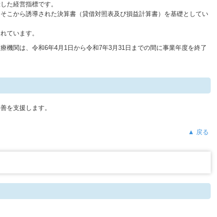
録した経営指標です。
、そこから誘導された決算書（貸借対照表及び損益計算書）を基礎としてい
されています。
の医療機関は、令和6年4月1日から令和7年3月31日までの間に事業年度を終了
改善を支援します。
▲ 戻る