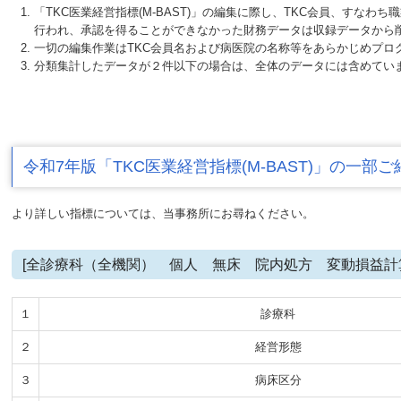
「TKC医業経営指標(M-BAST)」の編集に際し、TKC会員、す
行われ、承認を得ることができなかった財務データは収録データから
一切の編集作業はTKC会員名および病医院の名称等をあらかじめプ
分類集計したデータが２件以下の場合は、全体のデータには含めてい
令和7年版「TKC医業経営指標(M-BAST)」の一部ご
より詳しい指標については、当事務所にお尋ねください。
[全診療科（全機関） 個人 無床 院内処方 変動損益計
１
診療科
２
経営形態
３
病床区分