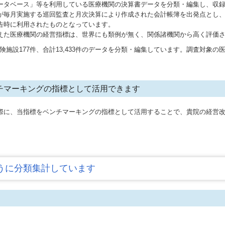
ータベース」等を利用している医療機関の決算書データを分類・編集し、収
士が毎月実施する巡回監査と月次決算により作成された会計帳簿を出発点とし
告時に利用されたものとなっています。
えた医療機関の経営指標は、世界にも類例が無く、関係諸機関から高く評価
護保険施設177件、合計13,433件のデータを分類・編集しています。調査対象
。
ンチマーキングの指標として活用できます
際に、当指標をベンチマーキングの指標として活用することで、貴院の経営
うに分類集計しています