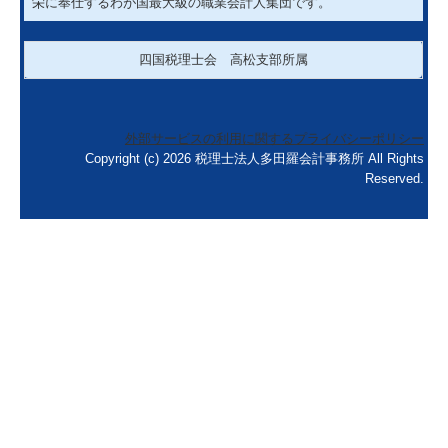
ＴＫＣ全国会は、租税正義の実現をめざし関与先企業の永続的繁
栄に奉仕するわが国最大級の職業会計人集団です。
四国税理士会 高松支部所属
外部サービスの利用に関するプライバシーポリシー
Copyright (c) 2026 税理士法人多田羅会計事務所 All Rights
Reserved.