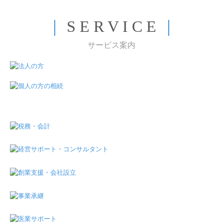
｜
S E R V I C E
｜
サービス案内