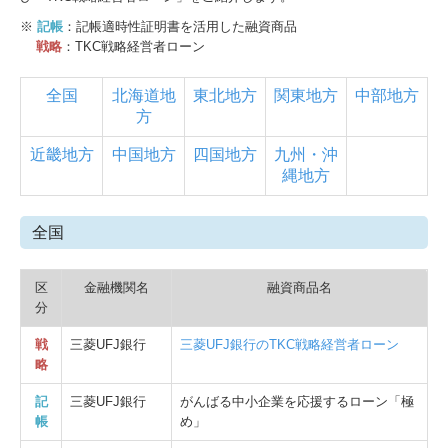
※
記帳
：記帳適時性証明書を活用した融資商品
戦略
：TKC戦略経営者ローン
全国
北海道地
東北地方
関東地方
中部地方
方
近畿地方
中国地方
四国地方
九州・沖
縄地方
全国
区
金融機関名
融資商品名
分
戦
三菱UFJ銀行
三菱UFJ銀行のTKC戦略経営者ローン
略
記
三菱UFJ銀行
がんばる中小企業を応援するローン「極
帳
め」