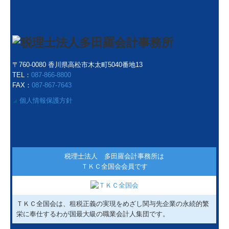
〒760-0080 香川県高松市木太町5040番地13
TEL：
087-866-8800
FAX：
087-867-7643
個人情報保護方針
◢
税理士法人 多田羅会計事務所は
ＴＫＣ全国会会員です
ＴＫＣ全国会は、租税正義の実現をめざし関与先企業の永続的繁
栄に奉仕するわが国最大級の職業会計人集団です。