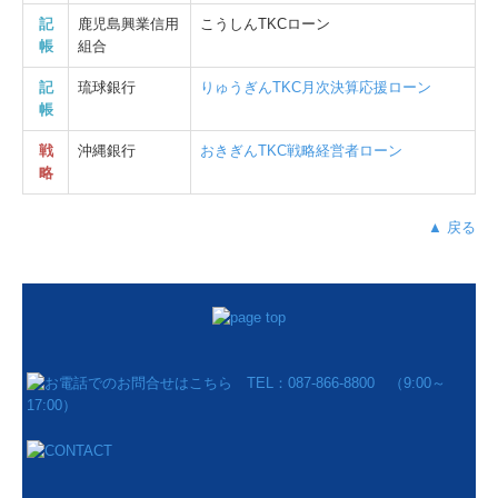
記
鹿児島興業信用
こうしんTKCローン
帳
組合
記
琉球銀行
りゅうぎんTKC月次決算応援ローン
帳
戦
沖縄銀行
おきぎん
TKC戦略経営者ローン
略
▲ 戻る