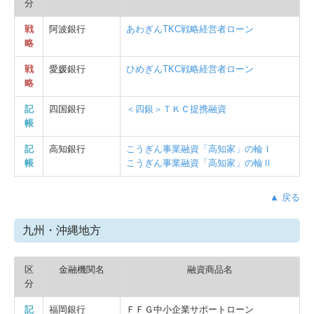
分
戦
阿波銀行
あわぎんTKC戦略経営者ローン
略
戦
愛媛銀行
ひめぎんTKC戦略経営者ローン
略
記
四国銀行
＜四銀＞ＴＫＣ提携融資
帳
記
高知銀行
こうぎん事業融資「高知家」の輪Ⅰ
帳
こうぎん事業融資「高知家」の輪Ⅱ
▲ 戻る
九州・沖縄地方
区
金融機関名
融資商品名
分
記
福岡銀行
ＦＦＧ中小企業サポートローン