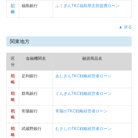
記
福島銀行
ふくぎんTKC福島県支部提携ローン
帳
▲ 戻る
関東地方
区
金融機関名
融資商品名
分
戦
足利銀行
あしぎんTKC戦略経営者ローン
略
戦
群馬銀行
ぐんぎんTKC戦略経営者ローン
略
戦
常陽銀行
常陽のTKC戦略経営者ローン
略
戦
武蔵野銀行
むさしのTKC戦略経営者ローン
略