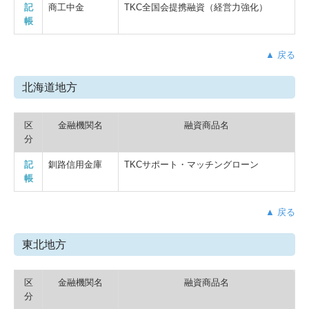
記
商工中金
TKC全国会提携融資（経営力強化）
帳
▲ 戻る
北海道地方
区
金融機関名
融資商品名
分
記
釧路信用金庫
TKCサポート・マッチングローン
帳
▲ 戻る
東北地方
区
金融機関名
融資商品名
分