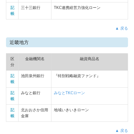
記
三十三銀行
TKC連携経営力強化ローン
帳
▲ 戻る
近畿地方
区
金融機関名
融資商品名
分
記
池田泉州銀行
『特別戦略融資ファンド』
帳
記
みなと銀行
みなとTKCローン
帳
記
北おおさか信用
地域いきいきローン
帳
金庫
▲ 戻る