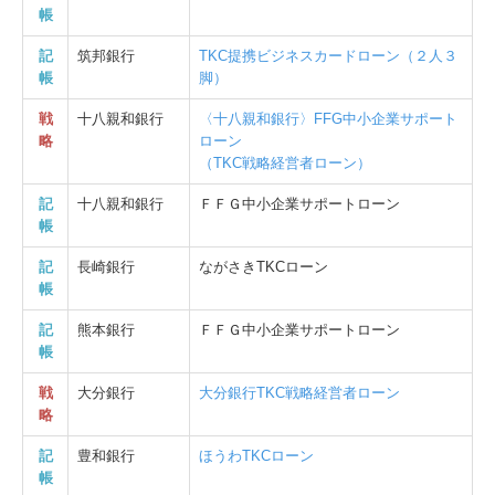
帳
記
筑邦銀行
TKC提携ビジネスカードローン（２人３
帳
脚）
戦
十八親和銀行
〈十八親和銀行〉FFG中小企業サポート
略
ローン
（TKC戦略経営者ローン）
記
十八親和銀行
ＦＦＧ中小企業サポートローン
帳
記
長崎銀行
ながさきTKCローン
帳
記
熊本銀行
ＦＦＧ中小企業サポートローン
帳
戦
大分銀行
大分銀行TKC戦略経営者ローン
略
記
豊和銀行
ほうわTKCローン
帳