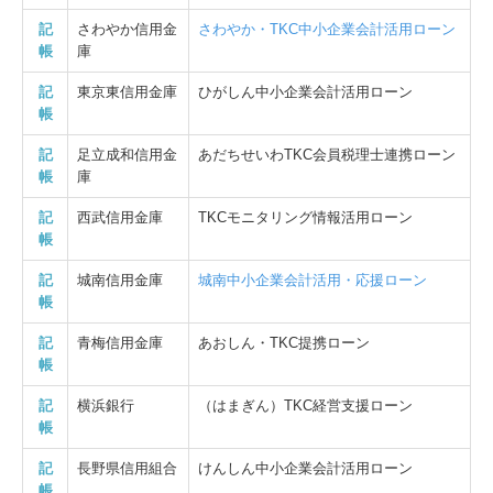
記
さわやか信用金
さわやか・TKC中小企業会計活用ローン
帳
庫
記
東京東信用金庫
ひがしん中小企業会計活用ローン
帳
記
足立成和信用金
あだちせいわTKC会員税理士連携ローン
帳
庫
記
西武信用金庫
TKCモニタリング情報活用ローン
帳
記
城南信用金庫
城南中小企業会計活用・応援ローン
帳
記
青梅信用金庫
あおしん・TKC提携ローン
帳
記
横浜銀行
（はまぎん）TKC経営支援ローン
帳
記
長野県信用組合
けんしん中小企業会計活用ローン
帳