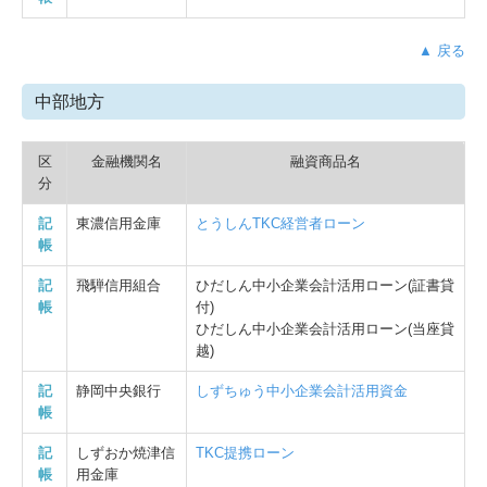
▲ 戻る
中部地方
区
金融機関名
融資商品名
分
記
東濃信用金庫
とうしんTKC経営者ローン
帳
記
飛騨信用組合
ひだしん中小企業会計活用ローン(証書貸
帳
付)
ひだしん中小企業会計活用ローン(当座貸
越)
記
静岡中央銀行
しずちゅう中小企業会計活用資金
帳
記
しずおか焼津信
TKC提携ローン
帳
用金庫