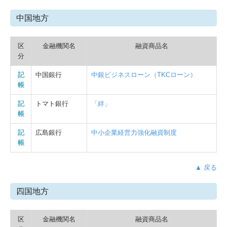
中国地方
区
金融機関名
融資商品名
分
記
中国銀行
中銀ビジネスローン（TKCローン）
帳
記
トマト銀行
「絆」
帳
記
広島銀行
中小企業経営力強化融資制度
帳
▲ 戻る
四国地方
区
金融機関名
融資商品名