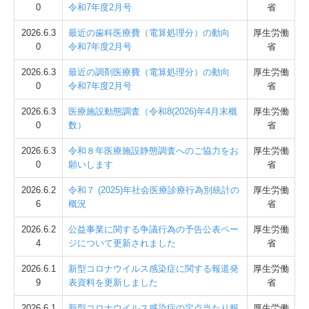
0
令和7年度2月号
省
2026.6.3
最近の歯科医療費（電算処理分）の動向
厚生労働
0
令和7年度2月号
省
2026.6.3
最近の調剤医療費（電算処理分）の動向
厚生労働
0
令和7年度2月号
省
2026.6.3
医療施設動態調査（令和8(2026)年4月末概
厚生労働
0
数）
省
2026.6.3
令和８年医療施設静態調査へのご協力をお
厚生労働
0
願いします
省
2026.6.2
令和７ (2025)年社会医療診療行為別統計の
厚生労働
6
概況
省
2026.6.2
公益事業に関する争議行為の予告公表ペー
厚生労働
4
ジについて更新されました
省
2026.6.1
新型コロナウイルス感染症に関する報道発
厚生労働
9
表資料を更新しました
省
2026.6.1
新型コロナウイルス感染症の定点当たり報
厚生労働