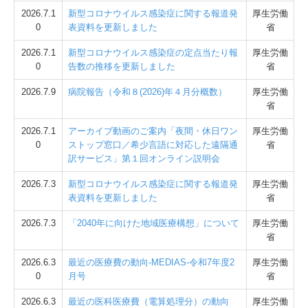
2026.7.1
新型コロナウイルス感染症に関する報道発
厚生労働
0
表資料を更新しました
省
2026.7.1
新型コロナウイルス感染症の定点当たり報
厚生労働
0
告数の推移を更新しました
省
2026.7.9
病院報告（令和８(2026)年４月分概数）
厚生労働
省
2026.7.1
アーカイブ動画のご案内「夜間・休日ワン
厚生労働
0
ストップ窓口／希少言語に対応した遠隔通
省
訳サービス」第１回オンライン説明会
2026.7.3
新型コロナウイルス感染症に関する報道発
厚生労働
表資料を更新しました
省
2026.7.3
「2040年に向けた地域医療構想」について
厚生労働
省
2026.6.3
最近の医療費の動向-MEDIAS-令和7年度2
厚生労働
0
月号
省
2026.6.3
最近の医科医療費（電算処理分）の動向
厚生労働