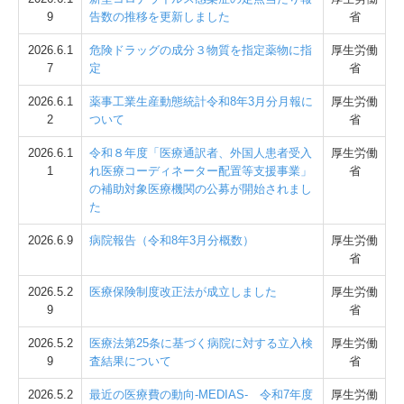
9
告数の推移を更新しました
省
2026.6.1
危険ドラッグの成分３物質を指定薬物に指
厚生労働
7
定
省
2026.6.1
薬事工業生産動態統計令和8年3月分月報に
厚生労働
2
ついて
省
2026.6.1
令和８年度「医療通訳者、外国人患者受入
厚生労働
1
れ医療コーディネーター配置等支援事業」
省
の補助対象医療機関の公募が開始されまし
た
2026.6.9
病院報告（令和8年3月分概数）
厚生労働
省
2026.5.2
医療保険制度改正法が成立しました
厚生労働
9
省
2026.5.2
医療法第25条に基づく病院に対する立入検
厚生労働
9
査結果について
省
2026.5.2
最近の医療費の動向-MEDIAS- 令和7年度
厚生労働